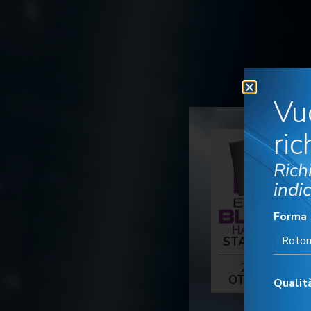
Vu
ric
Rich
indic
Forma
HALL 17
STAND B66
20-23
OTTOBRE
Qualit