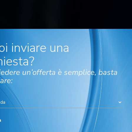
oi inviare una
hiesta?
Prenota un appuntamento con il nostro te
iedere un’offerta è semplice, basta
EUROBLECH 2026
are:
Giorno dell’incontro
*
Orario dell’incontro
*
à