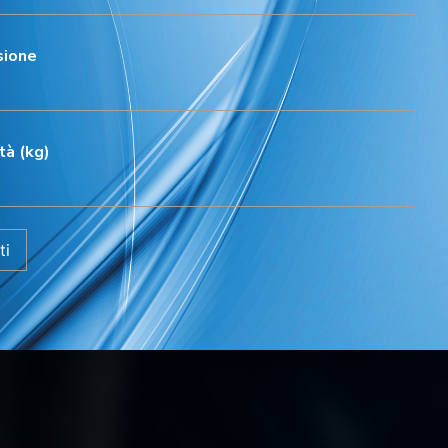
Argomento
sione
tà (kg)