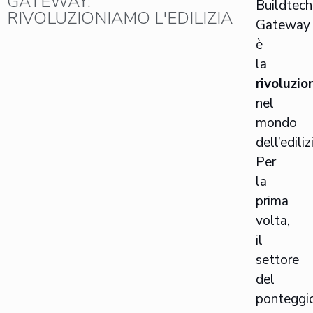
GATEWAY:
Buildtech
RIVOLUZIONIAMO L'EDILIZIA
Gateway
è
la
rivoluzio
nel
mondo
dell’ediliz
Per
la
prima
volta,
il
settore
del
ponteggi