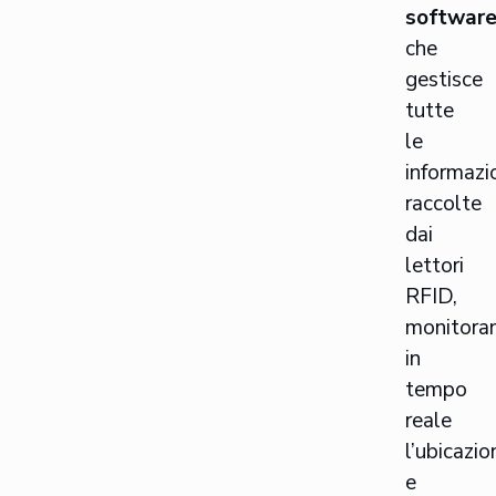
softwar
che
gestisce
tutte
le
informazi
raccolte
dai
lettori
RFID,
monitora
in
tempo
reale
l’ubicazio
e