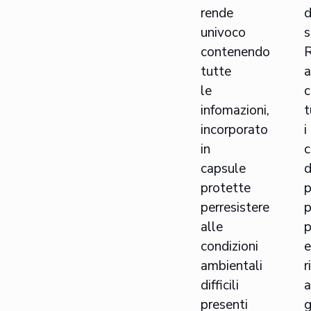
rende
d
univoco
s
contenendo
R
tutte
a
le
c
infomazioni,
t
incorporato
i
in
c
capsule
d
protette
p
perresistere
p
alle
p
condizioni
e
ambientali
r
difficili
a
presenti
g