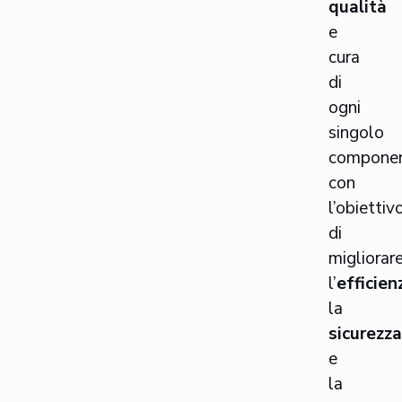
qualità
e
cura
di
ogni
singolo
componen
con
l’obiettiv
di
migliorar
l’
efficien
la
sicurezz
e
la