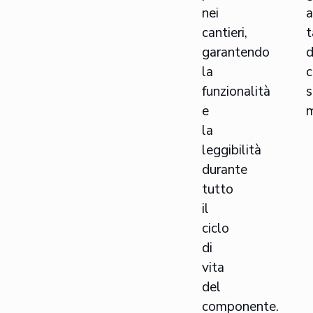
nei
a
cantieri,
t
garantendo
d
la
c
funzionalità
e
m
la
leggibilità
durante
tutto
il
ciclo
di
vita
del
componente.