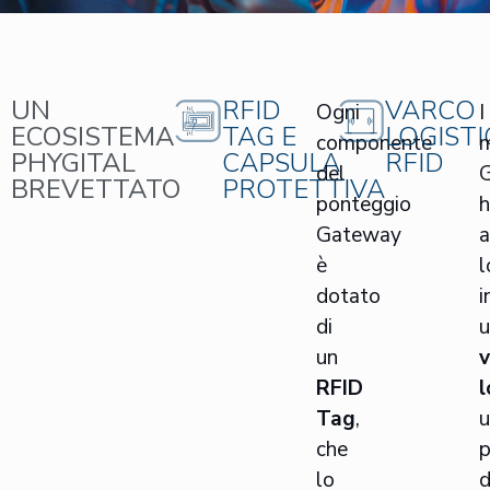
UN
RFID
VARCO
Ogni
I
ECOSISTEMA
TAG E
LOGIST
componente
m
PHYGITAL
CAPSULA
RFID
del
BREVETTATO
PROTETTIVA
ponteggio
Gateway
a
è
l
dotato
i
di
u
un
v
RFID
l
Tag
,
u
che
p
lo
d