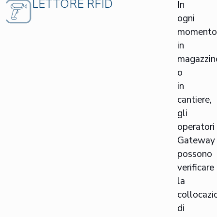
LETTORE RFID
In
ogni
momento
in
magazzin
o
in
cantiere,
gli
operatori
Gateway
possono
verificare
la
collocazi
di