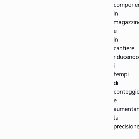
componen
in
magazzin
e
in
cantiere,
riducend
i
tempi
di
conteggi
e
aumenta
la
precisione