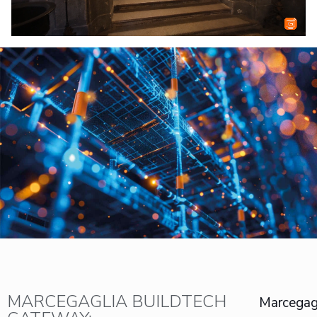
MARCEGAGLIA BUILDTECH
Marcegag