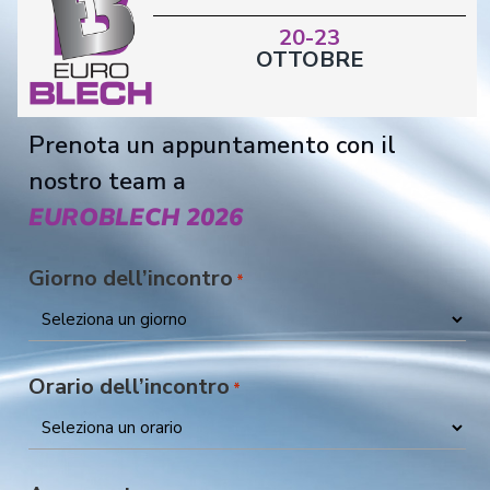
20-23
OTTOBRE
®
Scopri perché OneZinc
fa la differenza.
SCARICA LA BROCHURE!
Prenota un appuntamento con il
nostro team a
EUROBLECH 2026
Giorno dell’incontro
*
Orario dell’incontro
*
Contatto
*