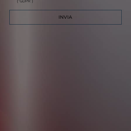
(“GDPR”)