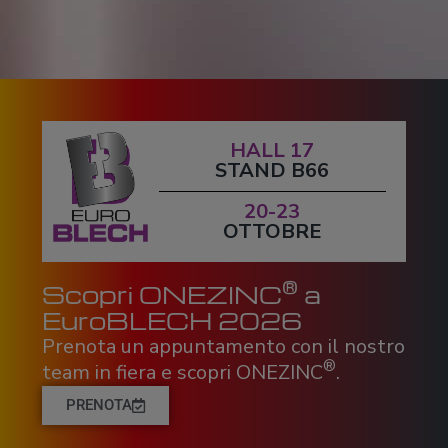
HALL 17
STAND B66
20-23
OTTOBRE
®
Scopri ONEZINC
a
EuroBLECH 2026
Prenota un appuntamento con il nostro
®
team in fiera e scopri ONEZINC
.
PRENOTA