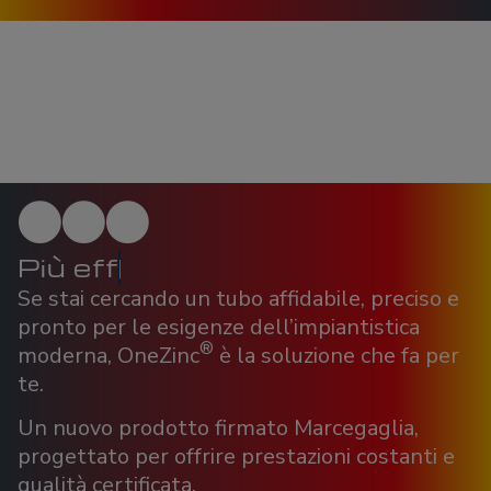
P
i
ù
e
f
f
i
c
i
e
n
z
a
Se stai cercando un tubo affidabile, preciso e
pronto per le esigenze dell’impiantistica
®
moderna, OneZinc
è la soluzione che fa per
te.
Un nuovo prodotto firmato Marcegaglia,
progettato per offrire prestazioni costanti e
qualità certificata.